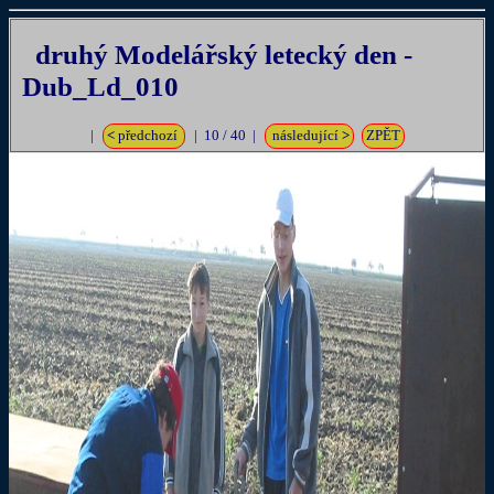
druhý Modelářský letecký den -
Dub_Ld_010
|
<
předchozí
| 10 / 40 |
následující
>
ZPĚT