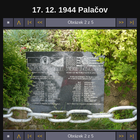
17. 12. 1944 Palačov
⋇
⋀
∣<
<<
Obrázek 2 z 5
>>
>∣
⋇
⋀
∣<
<<
Obrázek 2 z 5
>>
>∣