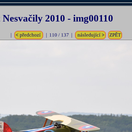
Nesvačily 2010 - img00110
|
<
předchozí
| 110 / 137 |
následující
>
ZPĚT