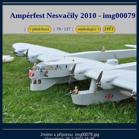
Ampérfest Nesvačily 2010 - img00079
|
<
předchozí
| 79 / 137 |
následující
>
ZPĚT
Jméno s příponou: img00079.jpg