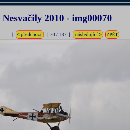
Nesvačily 2010 - img00070
|
<
předchozí
| 70 / 137 |
následující
>
ZPĚT