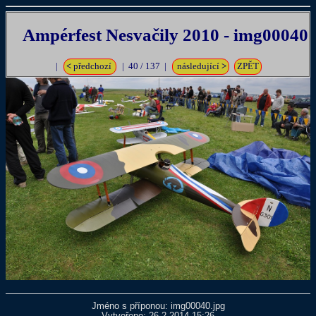
Ampérfest Nesvačily 2010 - img00040
|
<
předchozí
| 40 / 137 |
následující
>
ZPĚT
Jméno s příponou: img00040.jpg