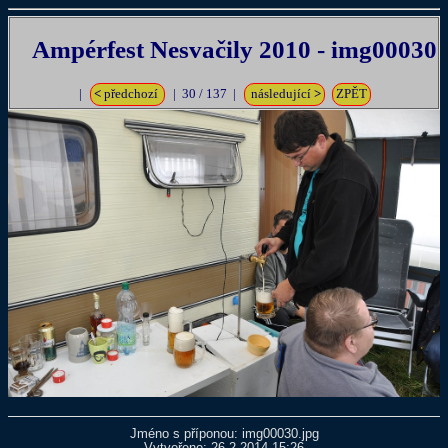
Ampérfest Nesvačily 2010 - img00030
|
<
předchozí
| 30 / 137 |
následující
>
ZPĚT
Jméno s příponou: img00030.jpg