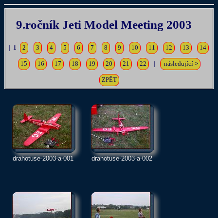
9.ročník Jeti Model Meeting 2003
|
1
2
3
4
5
6
7
8
9
10
11
12
13
14
15
16
17
18
19
20
21
22
|
následující
>
ZPĚT
drahotuse-2003-a-001
drahotuse-2003-a-002