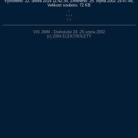
Vytvořeno: 22. února 2014 11:42:35, Změněno: 25. srpna 2002 19:47:48,
Velikost souboru: 72 KB
,
, , ,
, ,
VIII.JMM - Drahotuše 24.-25.srpna 2002
(c) 2004
ELEKTROLETY